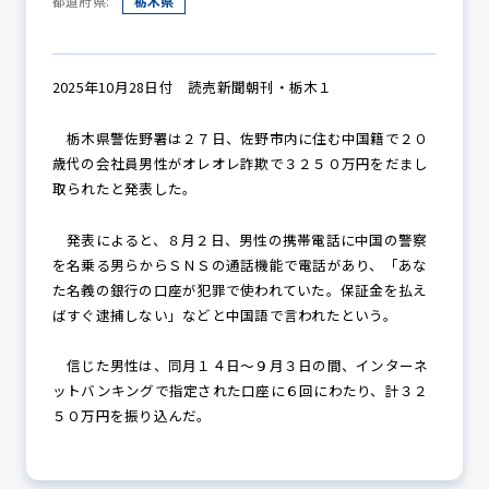
都道府県:
栃木県
防犯パトロール
2025年10月28日付 読売新聞朝刊・栃木１
栃木県警佐野署は２７日、佐野市内に住む中国籍で２０
歳代の会社員男性がオレオレ詐欺で３２５０万円をだまし
防犯セミナー
取られたと発表した。
発表によると、８月２日、男性の携帯電話に中国の警察
を名乗る男らからＳＮＳの通話機能で電話があり、「あな
防犯対策情報
た名義の銀行の口座が犯罪で使われていた。保証金を払え
ばすぐ逮捕しない」などと中国語で言われたという。
防犯協力会について
信じた男性は、同月１４日～９月３日の間、インターネ
ットバンキングで指定された口座に６回にわたり、計３２
５０万円を振り込んだ。