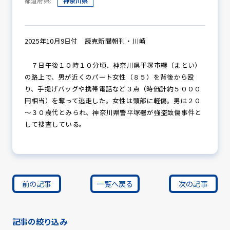
都道府県:
神奈川県
防犯パトロール
2025年10月9日付 読売新聞朝刊・川崎
７日午後１０時１０分頃、神奈川県平塚市纏（まとい）
の路上で、男が近くのパート女性（８５）を背後から殴
防犯セミナー
り、手提げバッグや携帯電話など３点（時価計約５０００
円相当）を奪って逃走した。女性は頭部に軽傷。男は２０
～３０歳代とみられ、神奈川県警平塚署が強盗致傷事件と
して捜査している。
防犯対策情報
防犯協力会について
前の記事
一覧へ戻る
次の記事
記事の絞り込み