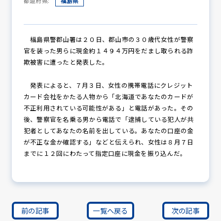
都道府県:
福島県
防犯パトロール
福島県警郡山署は２０日、郡山市の３０歳代女性が警察
官を装った男らに現金約１４９４万円をだまし取られる詐
欺被害に遭ったと発表した。
防犯セミナー
発表によると、７月３日、女性の携帯電話にクレジット
カード会社をかたる人物から「北海道であなたのカードが
不正利用されている可能性がある」と電話があった。その
後、警察官を名乗る男から電話で「逮捕している犯人が共
防犯対策情報
犯者としてあなたの名前を出している。あなたの口座の金
が不正な金か確認する」などと伝えられ、女性は８月７日
までに１２回にわたって指定口座に現金を振り込んだ。
防犯協力会について
前の記事
一覧へ戻る
次の記事