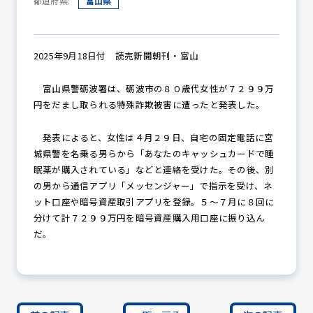
都道府県:
富山県
防犯パトロール
2025年9月18日付 読売新聞朝刊・富山
富山県警砺波署は、砺波市の８０歳代女性が７２９９万
円をだまし取られる特殊詐欺被害に遭ったと発表した。
防犯セミナー
発表によると、女性は４月２９日、自宅の固定電話に宮
城県警を名乗る男らから「あなたのキャッシュカードで睡
眠薬が購入されている」などと連絡を受けた。その後、別
防犯対策情報
の男から通信アプリ「メッセンジャー」で指示を受け、ネ
ット口座や暗号資産取引アプリを登録。５～７月に８回に
分けて計７２９９万円を暗号資産購入用口座に振り込ん
防犯協力会について
だ。