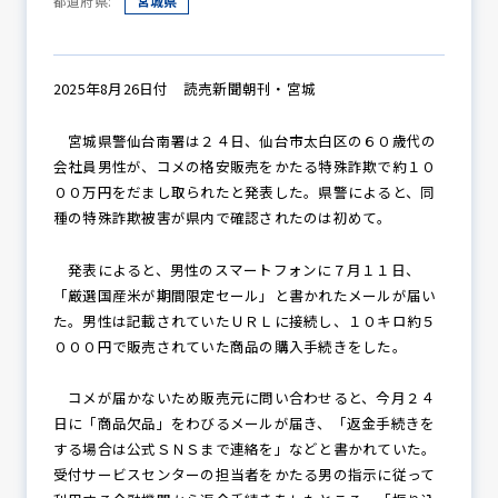
都道府県:
宮城県
防犯パトロール
2025年8月26日付 読売新聞朝刊・宮城
宮城県警仙台南署は２４日、仙台市太白区の６０歳代の
会社員男性が、コメの格安販売をかたる特殊詐欺で約１０
防犯セミナー
００万円をだまし取られたと発表した。県警によると、同
種の特殊詐欺被害が県内で確認されたのは初めて。
発表によると、男性のスマートフォンに７月１１日、
防犯対策情報
「厳選国産米が期間限定セール」と書かれたメールが届い
た。男性は記載されていたＵＲＬに接続し、１０キロ約５
０００円で販売されていた商品の購入手続きをした。
防犯協力会について
コメが届かないため販売元に問い合わせると、今月２４
日に「商品欠品」をわびるメールが届き、「返金手続きを
する場合は公式ＳＮＳまで連絡を」などと書かれていた。
受付サービスセンターの担当者をかたる男の指示に従って