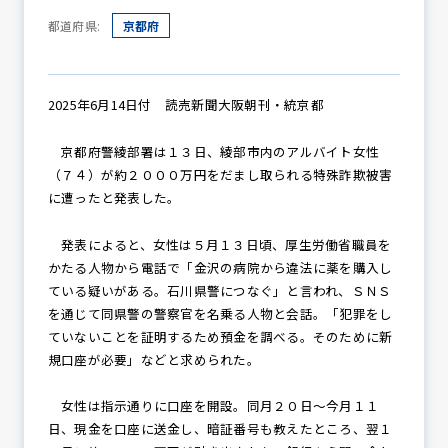
都道府県:
京都府
防犯パトロール
2025年6月14日付 読売新聞大阪朝刊・統京都
京都府警綾部署は１３日、綾部市内のアルバイト女性
防犯セミナー
（７４）が約２０００万円をだまし取られる特殊詐欺被害
に遭ったと発表した。
防犯対策情報
発表によると、女性は５月１３日頃、厚生労働省職員を
かたる人物から電話で「金沢の病院から違法に薬を購入し
ている疑いがある。石川県警につなぐ」と言われ、ＳＮＳ
を通じて同県警の警察官を名乗る人物と会話。「犯罪をし
防犯協力会について
ていないことを証明するため預金を調べる。そのために新
規口座が必要」などと求められた。
女性は指示通りに口座を開設。同月２０日～今月１１
日、現金を口座に送金し、暗証番号も教えたところ、翌１