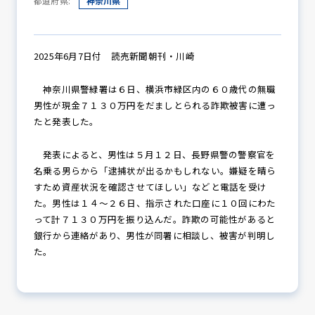
都道府県:
神奈川県
防犯パトロール
2025年6月7日付 読売新聞朝刊・川崎
神奈川県警緑署は６日、横浜市緑区内の６０歳代の無職
男性が現金７１３０万円をだましとられる詐欺被害に遭っ
防犯セミナー
たと発表した。
発表によると、男性は５月１２日、長野県警の警察官を
名乗る男らから「逮捕状が出るかもしれない。嫌疑を晴ら
防犯対策情報
すため資産状況を確認させてほしい」などと電話を受け
た。男性は１４～２６日、指示された口座に１０回にわた
って計７１３０万円を振り込んだ。詐欺の可能性があると
防犯協力会について
銀行から連絡があり、男性が同署に相談し、被害が判明し
た。