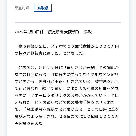
都道府県:
鳥取県
防犯パトロール
2025年6月3日付 読売新聞大阪朝刊・鳥取
鳥取県警は２日、米子市の６０歳代女性が１０００万円
防犯セミナー
の特殊詐欺被害に遭った、と発表した。
発表では、５月２２日に「電話料金が未納」との電話が
防犯対策情報
女性の自宅にあり、自動音声に従ってダイヤルボタンを押
すと男から「免許証が不正利用されている。被害届を出し
て」と言われ、続けて電話口に出た大阪府警の刑事を名乗
る男に「マネーロンダリングの容疑がかかっている」と伝
防犯協力会について
えられた。ビデオ通話などで偽の警察手帳を見せられた
後、「紙幣番号を確認する必要がある」として口座に金を
振り込むよう指示され、２６日までに１０回計１０００万
円を振り込んだ。