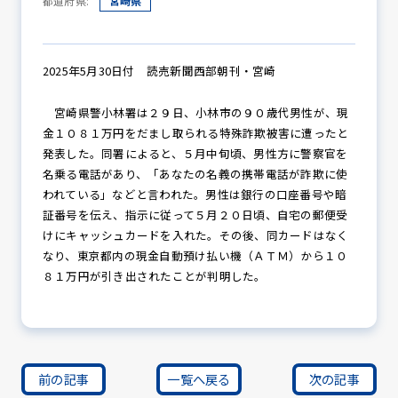
都道府県:
宮崎県
防犯パトロール
2025年5月30日付 読売新聞西部朝刊・宮崎
宮崎県警小林署は２９日、小林市の９０歳代男性が、現
金１０８１万円をだまし取られる特殊詐欺被害に遭ったと
防犯セミナー
発表した。同署によると、５月中旬頃、男性方に警察官を
名乗る電話があり、「あなたの名義の携帯電話が詐欺に使
われている」などと言われた。男性は銀行の口座番号や暗
証番号を伝え、指示に従って５月２０日頃、自宅の郵便受
防犯対策情報
けにキャッシュカードを入れた。その後、同カードはなく
なり、東京都内の現金自動預け払い機（ＡＴＭ）から１０
８１万円が引き出されたことが判明した。
防犯協力会について
前の記事
一覧へ戻る
次の記事