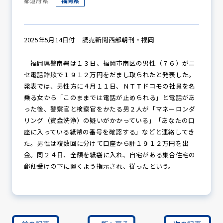
都道府県:
福岡県
防犯パトロール
2025年5月14日付 読売新聞西部朝刊・福岡
福岡県警南署は１３日、福岡市南区の男性（７６）がニ
セ電話詐欺で１９１２万円をだまし取られたと発表した。
防犯セミナー
発表では、男性方に４月１１日、ＮＴＴドコモの社員を名
乗る女から「このままでは電話が止められる」と電話があ
った後、警察官と検察官をかたる男２人が「マネーロンダ
リング（資金洗浄）の疑いがかかっている」「あなたの口
防犯対策情報
座に入っている紙幣の番号を確認する」などと連絡してき
た。男性は複数回に分けて口座から計１９１２万円を出
金。同２４日、全額を紙袋に入れ、自宅がある集合住宅の
防犯協力会について
郵便受けの下に置くよう指示され、従ったという。