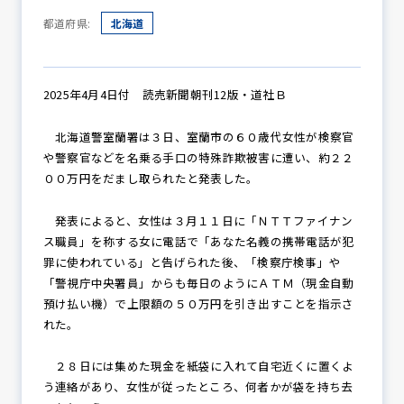
都道府県:
北海道
防犯パトロール
2025年4月4日付 読売新聞朝刊12版・道社Ｂ
北海道警室蘭署は３日、室蘭市の６０歳代女性が検察官
防犯セミナー
や警察官などを名乗る手口の特殊詐欺被害に遭い、約２２
００万円をだまし取られたと発表した。
防犯対策情報
発表によると、女性は３月１１日に「ＮＴＴファイナン
ス職員」を称する女に電話で「あなた名義の携帯電話が犯
罪に使われている」と告げられた後、「検察庁検事」や
「警視庁中央署員」からも毎日のようにＡＴＭ（現金自動
防犯協力会について
預け払い機）で上限額の５０万円を引き出すことを指示さ
れた。
２８日には集めた現金を紙袋に入れて自宅近くに置くよ
う連絡があり、女性が従ったところ、何者かが袋を持ち去