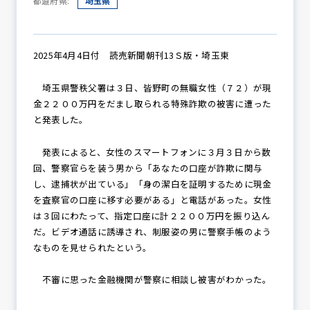
都道府県:
埼玉県
防犯パトロール
2025年4月4日付 読売新聞朝刊13Ｓ版・埼玉東
埼玉県警秩父署は３日、皆野町の無職女性（７２）が現
金２２００万円をだまし取られる特殊詐欺の被害に遭った
防犯セミナー
と発表した。
発表によると、女性のスマートフォンに３月３日から数
回、警察官らを装う男から「あなたの口座が詐欺に関与
防犯対策情報
し、逮捕状が出ている」「身の潔白を証明するために現金
を査察官の口座に移す必要がある」と電話があった。女性
は３回にわたって、指定口座に計２２００万円を振り込ん
防犯協力会について
だ。ビデオ通話に誘導され、制服姿の男に警察手帳のよう
なものを見せられたという。
不審に思った金融機関が警察に相談し被害がわかった。