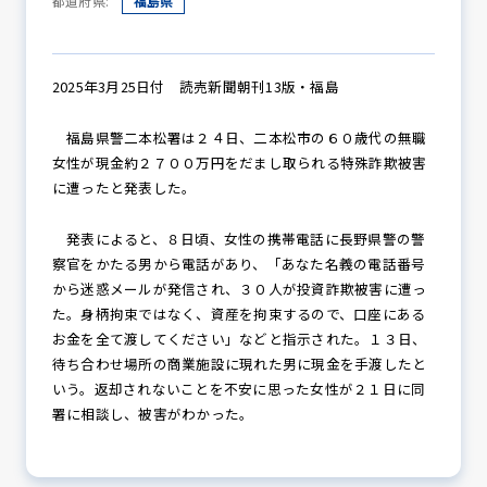
都道府県:
福島県
防犯パトロール
2025年3月25日付 読売新聞朝刊13版・福島
福島県警二本松署は２４日、二本松市の６０歳代の無職
女性が現金約２７００万円をだまし取られる特殊詐欺被害
防犯セミナー
に遭ったと発表した。
発表によると、８日頃、女性の携帯電話に長野県警の警
察官をかたる男から電話があり、「あなた名義の電話番号
防犯対策情報
から迷惑メールが発信され、３０人が投資詐欺被害に遭っ
た。身柄拘束ではなく、資産を拘束するので、口座にある
お金を全て渡してください」などと指示された。１３日、
防犯協力会について
待ち合わせ場所の商業施設に現れた男に現金を手渡したと
いう。返却されないことを不安に思った女性が２１日に同
署に相談し、被害がわかった。