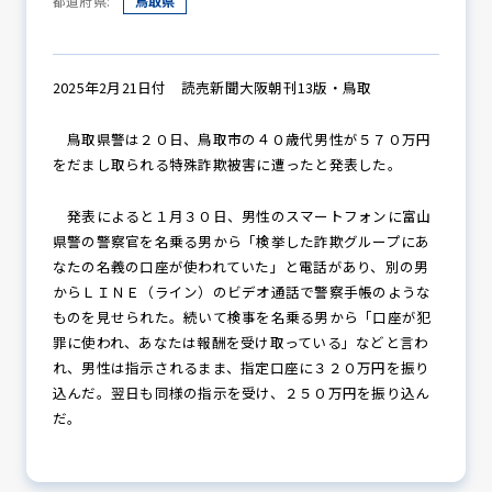
都道府県:
鳥取県
防犯パトロール
2025年2月21日付 読売新聞大阪朝刊13版・鳥取
鳥取県警は２０日、鳥取市の４０歳代男性が５７０万円
をだまし取られる特殊詐欺被害に遭ったと発表した。
防犯セミナー
発表によると１月３０日、男性のスマートフォンに富山
県警の警察官を名乗る男から「検挙した詐欺グループにあ
なたの名義の口座が使われていた」と電話があり、別の男
防犯対策情報
からＬＩＮＥ（ライン）のビデオ通話で警察手帳のような
ものを見せられた。続いて検事を名乗る男から「口座が犯
罪に使われ、あなたは報酬を受け取っている」などと言わ
防犯協力会について
れ、男性は指示されるまま、指定口座に３２０万円を振り
込んだ。翌日も同様の指示を受け、２５０万円を振り込ん
だ。