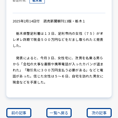
都道府県:
栃木県
防犯パトロール
2025年2月14日付 読売新聞朝刊13版・栃木１
栃木県警足利署は１３日、足利市内の女性（７５）がオ
レオレ詐欺で現金５００万円などをだまし取られたと発表
防犯セミナー
した。
発表によると、今月３日、女性宅に、次男を名乗る男ら
から「会社の大事な書類や携帯電話が入ったカバンが盗ま
防犯対策情報
れた」「取引先に３００万円支払う必要がある」などと電
話があった。信じた女性は５～６日、自宅を訪れた男女に
現金などを手渡した。
防犯協力会について
前の記事
一覧へ戻る
次の記事