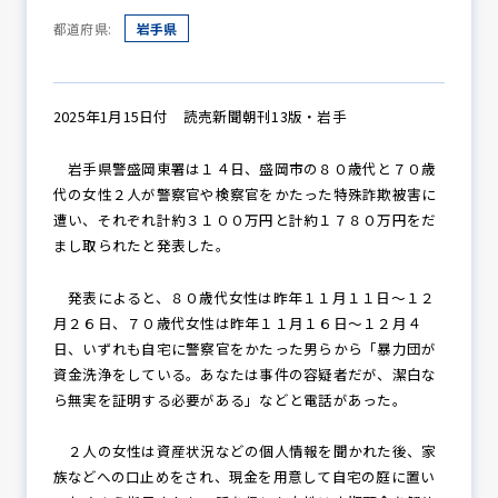
都道府県:
岩手県
防犯パトロール
2025年1月15日付 読売新聞朝刊13版・岩手
岩手県警盛岡東署は１４日、盛岡市の８０歳代と７０歳
防犯セミナー
代の女性２人が警察官や検察官をかたった特殊詐欺被害に
遭い、それぞれ計約３１００万円と計約１７８０万円をだ
まし取られたと発表した。
防犯対策情報
発表によると、８０歳代女性は昨年１１月１１日～１２
月２６日、７０歳代女性は昨年１１月１６日～１２月４
日、いずれも自宅に警察官をかたった男らから「暴力団が
防犯協力会について
資金洗浄をしている。あなたは事件の容疑者だが、潔白な
ら無実を証明する必要がある」などと電話があった。
２人の女性は資産状況などの個人情報を聞かれた後、家
族などへの口止めをされ、現金を用意して自宅の庭に置い