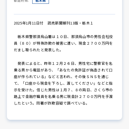
都道府県:
栃木県
防犯パトロール
2025年1月11日付 読売新聞朝刊13版・栃木１
栃木県警那須烏山署は１０日、那須烏山市の男性会社役
員（８０）が特殊詐欺の被害に遭い、現金２７００万円を
防犯セミナー
だまし取られたと発表した。
発表によると、昨年１２月２６日、男性宅に警察官を名
乗る男から電話があり、「あなたの免許証が偽造されて口
防犯対策情報
座が作られている」などと言われ、その後ＳＮＳを通じ
て、「口座から現金を下ろし、渡してください」などと指
示を受けた。信じた男性は１月７、８の両日、さくら市の
防犯協力会について
路上で金融庁職員を名乗る男に現金計２７００万円を手渡
したという。同署が詐欺容疑で調べている。