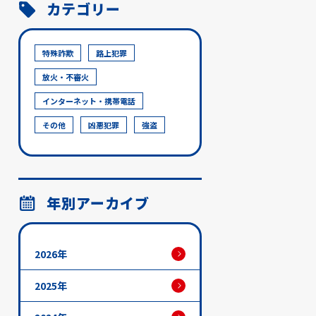
カテゴリー
特殊詐欺
路上犯罪
放火・不審火
インターネット・携帯電話
その他
凶悪犯罪
強盗
年別アーカイブ
2026年
2025年