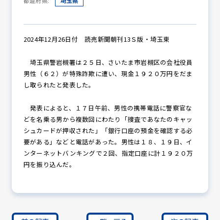
都道府県:
埼玉県
防犯パトロール
2024年12月26日付 読売新聞朝刊13Ｓ版・埼玉東
埼玉県警岩槻署は２５日、さいたま市岩槻区の会社役員
男性（６２）が特殊詐欺に遭い、現金１９２０万円をだま
防犯セミナー
し取られたと発表した。
発表によると、１７日午前、男性の携帯電話に警察官な
どを名乗る男から複数回にわたり「捜査であなたのキャッ
防犯対策情報
シュカードが押収された」「銀行口座の預金を確認する必
要がある」などと電話があった。男性は１８、１９日、イ
ンターネットバンキングで２回、指定口座に計１９２０万
防犯協力会について
円を振り込んだ。