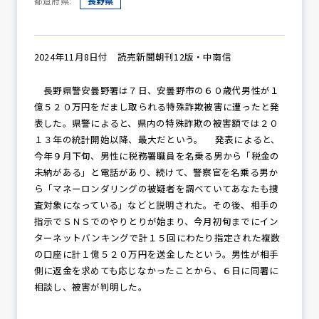
都道府県:
長野県
防犯パトロール
2024年11月8日付 読売新聞朝刊12版・中南信
長野県警安曇野署は７日、安曇野市の６０歳代男性が１
億５２０万円をだまし取られる特殊詐欺被害に遭ったと発
防犯セミナー
表した。県警によると、県内の特殊詐欺の被害額では２０
１３年の統計開始以降、最大だという。 発表によると、
今年９月下旬、男性に税務署職員を名乗る男から「税金の
未納がある」と電話があり、続けて、警察官を名乗る男か
防犯対策情報
ら「マネーロンダリングの被疑者を調べていてあなたも捜
査対象になっている」などと説明された。その後、相手の
指示でＳＮＳでのやりとりが始まり、今月初旬までにイン
防犯協力会について
ターネットバンキングで計１５回にわたり指定された複数
の口座に計１億５２０万円を送金したという。男性が相手
側に返金を求めても応じなかったことから、６日に同署に
相談し、被害が判明した。