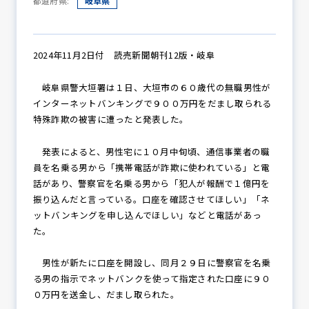
都道府県:
岐阜県
防犯パトロール
2024年11月2日付 読売新聞朝刊12版・岐阜
岐阜県警大垣署は１日、大垣市の６０歳代の無職男性が
インターネットバンキングで９００万円をだまし取られる
防犯セミナー
特殊詐欺の被害に遭ったと発表した。
発表によると、男性宅に１０月中旬頃、通信事業者の職
員を名乗る男から「携帯電話が詐欺に使われている」と電
防犯対策情報
話があり、警察官を名乗る男から「犯人が報酬で１億円を
振り込んだと言っている。口座を確認させてほしい」「ネ
ットバンキングを申し込んでほしい」などと電話があっ
防犯協力会について
た。
男性が新たに口座を開設し、同月２９日に警察官を名乗
る男の指示でネットバンクを使って指定された口座に９０
０万円を送金し、だまし取られた。