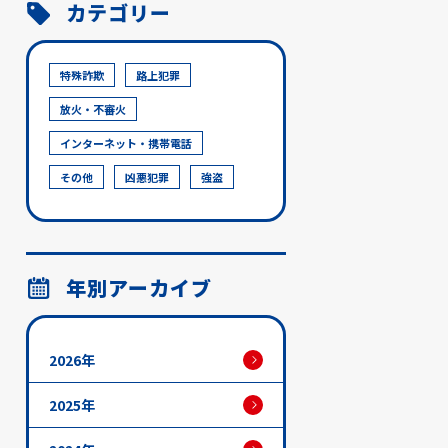
カテゴリー
特殊詐欺
路上犯罪
放火・不審火
インターネット・携帯電話
その他
凶悪犯罪
強盗
年別アーカイブ
2026年
2025年