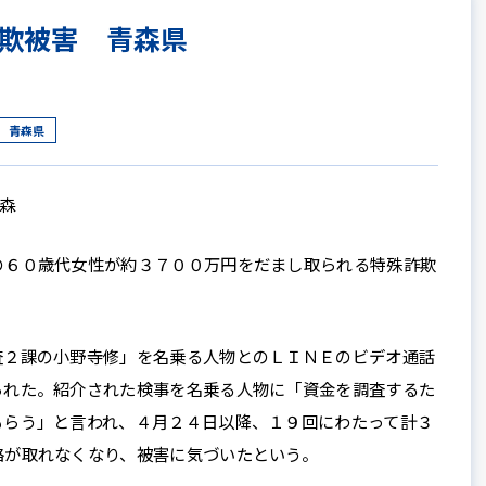
欺被害 青森県
青森県
青森
６０歳代女性が約３７００万円をだまし取られる特殊詐欺
２課の小野寺修」を名乗る人物とのＬＩＮＥのビデオ通話
られた。紹介された検事を名乗る人物に「資金を調査するた
もらう」と言われ、４月２４日以降、１９回にわたって計３
絡が取れなくなり、被害に気づいたという。