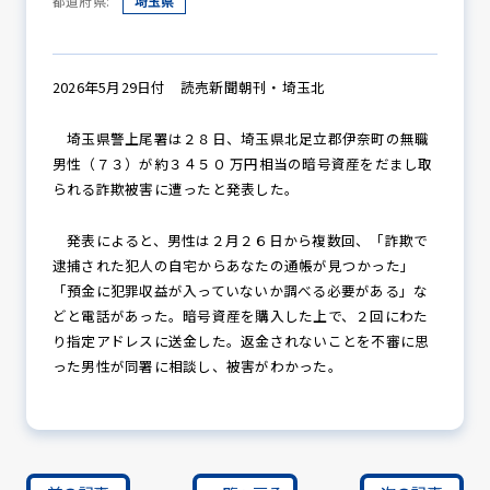
都道府県:
埼玉県
防犯パトロール
2026年5月29日付 読売新聞朝刊・埼玉北
埼玉県警上尾署は２８日、埼玉県北足立郡伊奈町の無職
男性（７３）が約３４５０ 万円相当の暗号資産をだまし取
防犯セミナー
られる詐欺被害に遭ったと発表した。
発表によると、男性は２月２６日から複数回、「詐欺で
逮捕された犯人の自宅からあなたの通帳が見つかった」
防犯対策情報
「預金に犯罪収益が入っていないか調べる必要がある」な
どと電話があった。暗号資産を購入した上で、２回にわた
り指定アドレスに送金した。返金されないことを不審に思
防犯協力会について
った男性が同署に相談し、被害がわかった。