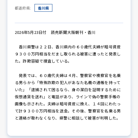
都道府県:
香川県
防犯パトロール
2026年5月23日付 読売新聞大阪朝刊・香川
香川県警は２２日、香川県内の６０歳代夫婦が暗号資産
防犯セミナー
９３００万円相当をだまし取られる被害に遭ったと発表し
た。詐欺容疑で捜査している。
防犯対策情報
発表では、６０歳代夫婦は４月、警察官や検察官を名乗
る男らから「特殊詐欺の犯人があなた名義の通帳を持って
いた」「逮捕されて困るなら、身の潔白を証明するために
仮想通貨を送れ」と電話があり、ラインで偽の警察手帳の
防犯協力会について
画像も示された。夫婦は暗号資産に換え、１４回にわたっ
て計９３００万円相当を送金。その後、警察官を名乗る男
と連絡が取れなくなり、県警に相談して被害が判明した。