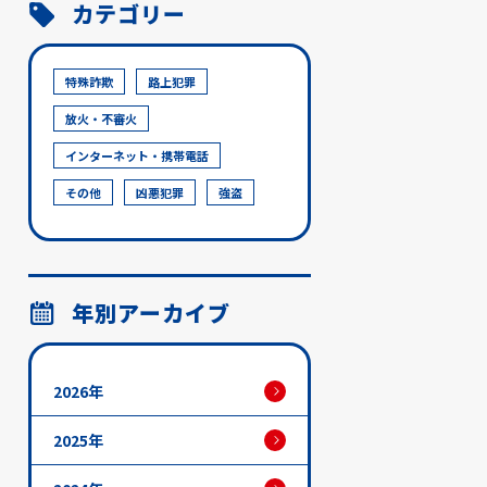
カテゴリー
特殊詐欺
路上犯罪
放火・不審火
インターネット・携帯電話
その他
凶悪犯罪
強盗
年別アーカイブ
2026年
2025年