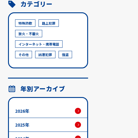
カテゴリー
特殊詐欺
路上犯罪
放火・不審火
インターネット・携帯電話
その他
凶悪犯罪
強盗
年別アーカイブ
2026年
2025年