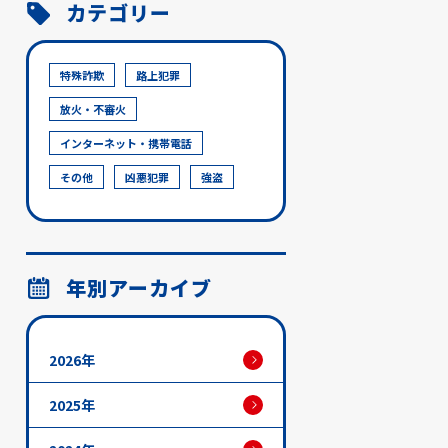
カテゴリー
特殊詐欺
路上犯罪
放火・不審火
インターネット・携帯電話
その他
凶悪犯罪
強盗
年別アーカイブ
2026年
2025年