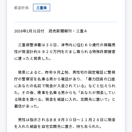
都道府県:
三重県
防犯パトロール
2026年1月31日付 読売新聞朝刊・三重Ａ
三重県警津署は３０日、津市内に住む６０歳代の無職男
防犯セミナー
性が現金計約８９２０万円をだまし取られる特殊詐欺被害
に遭ったと発表した。
防犯対策情報
発表によると、昨年９月上旬、男性宅の固定電話に警視
庁の警察官を名乗る男から電話があり、「暴力団員の口座
にあなたの名前で現金が入金されている」などと伝えられ
た。その後、検事を名乗る男からも「あなたが預金してい
防犯協力会について
る現金を調べる。現金を紙袋に入れ、玄関先に置いて」と
着信があった。
男性は指示されるまま９月３０日～１１月２８日に現金
を入れた紙袋を自宅玄関先に置き、持ち去られた。