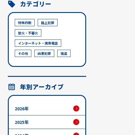
カテゴリー
特殊詐欺
路上犯罪
放火・不審火
インターネット・携帯電話
その他
凶悪犯罪
強盗
年別アーカイブ
2026年
2025年